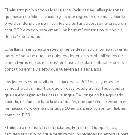
El ministro pidió a todos los viajeros, incluidas aquellas personas
que hayan recibido la vacuna y las que regresen de zonas amarillas
o verdes, donde se permiten los viajes turísticos, someterse a un
test PCR o rápido para crear “una barrera” contra una nueva ola
después de verano.
Este llamamiento está especialmente destinado a los más jóvenes
porque “se sabe que son quienes tienen más probabilidades de
traer el virus en sus maletas”, en base a los datos oficiales de los
contagios entre viajeros que vuelven a Países Bajos.
Los jóvenes están invitados a hacerse la PCR en las juntas de
sanidad locales, mientras que el resto puede utilizar test rápidos
que se entregan en las casas, aunque De Jonge no ha explicado
cuándo, ni cómo se hará la distribución, que también se venden en
farmacias y droguerías por unos 10 euros, pero no son tan fiables
como las PCR.
El ministro de Justicia en funciones, Ferdinand Grapperhaus,
también subrayó hoy que definirá con los alcaldes un enfoque para