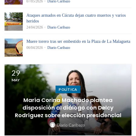
07/05/2026
Diario Caribazo
Ataques armados en Cúcuta dejan cuatro muertos y varios
heridos
24/04/2026
Diario Caribazo
Muere torero tras ser embestido en la Plaza de La Malagueta
06/04/2026
Diario Caribazo
29
MAY
POLÍTICA
María Corina Machado plantea
disposición al diálogo con Delcy
Rodríguez sobre elección presidencial
Diario Caribazo