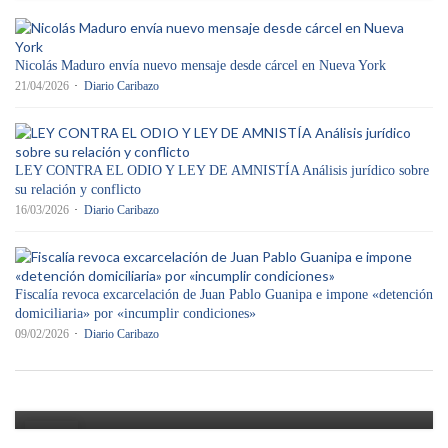
Nicolás Maduro envía nuevo mensaje desde cárcel en Nueva York
21/04/2026
Diario Caribazo
LEY CONTRA EL ODIO Y LEY DE AMNISTÍA Análisis jurídico sobre
su relación y conflicto
16/03/2026
Diario Caribazo
Fiscalía revoca excarcelación de Juan Pablo Guanipa e impone «detención
SUCESOS
domiciliaria» por «incumplir condiciones»
Brutal colisión deja 9 fallecidos y 27
09/02/2026
Diario Caribazo
heridos en Anzoátegui
Diario Caribazo
01