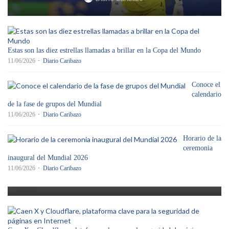
Estas son las diez estrellas llamadas a brillar en la Copa del Mundo
11/06/2026
Diario Caribazo
Conoce el
calendario
de la fase de grupos del Mundial
11/06/2026
Diario Caribazo
TECNOLOGÍA
Jóvenes venezolanas diseñan “Oráculo”,
Horario de la
lentes capaces de traducir la Lengua de
ceremonia
inaugural del Mundial 2026
Señas
11/06/2026
Diario Caribazo
Diario Caribazo
29
MAY