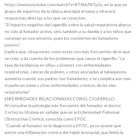
https://www.youtube.com/watch?v=8TXtkZNTp2s, en la que un
grupo de expertos de la clínica abordará el tema y ofrecerá
respuestas directas a los que se conecten.
“El impacto negativo del cigarrillo sobre la salud respiratoria abarca
no sólo al fumador activo, sino también a su familia y a los niños que
convivan en ese entorno, pues los convierten en fumadores
pasivos”.
Explica que, situaciones como estas son más frecuentes de lo que
se cree, y da cuenta de los problemas que causa el cigarrillo. “La
tasa de incidencia en niños y jóvenes con enfermedades
respiratorias, cáncer de pulmón, u otras asociadas al tabaquismo,
aumenta cuando sus padres son fumadores, y se complica aún más
si padecen asma u otras enfermedades crónicas de las vías
respiratorias”
ENFERMEDADES RELACIONADAS CON EL CIGARRILLO
Al consultar la patología más frecuente del fumador, el doctor
Cortez no titubea en señalar que es la Enfermedad Pulmonar
Obstructiva Crónica, conocida como EPOC.
“Cuando al fumador se le diagnostica EPOC, ya se asume que
existe una inflamación crónica del tejido bronquial, que limita la