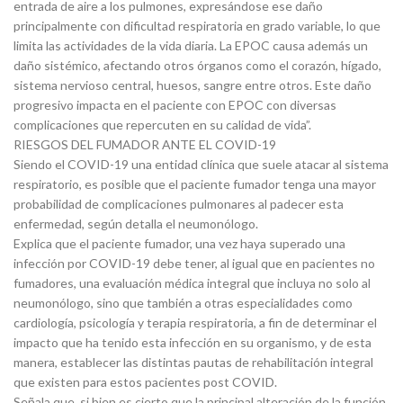
entrada de aire a los pulmones, expresándose ese daño
principalmente con dificultad respiratoria en grado variable, lo que
limita las actividades de la vida diaria. La EPOC causa además un
daño sistémico, afectando otros órganos como el corazón, hígado,
sistema nervioso central, huesos, sangre entre otros. Este daño
progresivo impacta en el paciente con EPOC con diversas
complicaciones que repercuten en su calidad de vida”.
RIESGOS DEL FUMADOR ANTE EL COVID-19
Siendo el COVID-19 una entidad clínica que suele atacar al sistema
respiratorio, es posible que el paciente fumador tenga una mayor
probabilidad de complicaciones pulmonares al padecer esta
enfermedad, según detalla el neumonólogo.
Explica que el paciente fumador, una vez haya superado una
infección por COVID-19 debe tener, al igual que en pacientes no
fumadores, una evaluación médica integral que incluya no solo al
neumonólogo, sino que también a otras especialidades como
cardiología, psicología y terapia respiratoria, a fin de determinar el
impacto que ha tenido esta infección en su organismo, y de esta
manera, establecer las distintas pautas de rehabilitación integral
que existen para estos pacientes post COVID.
Señala que, si bien es cierto que la principal alteración de la función