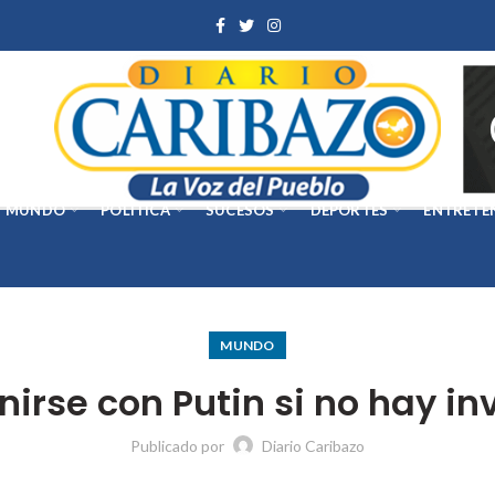
MUNDO
POLÍTICA
SUCESOS
DEPORTES
ENTRETE
MUNDO
irse con Putin si no hay i
Publicado por
Diario Caribazo