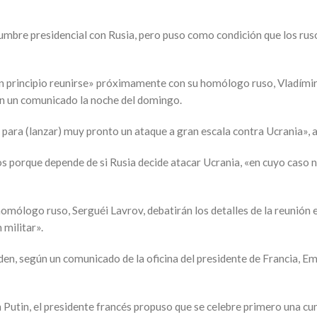
bre presidencial con Rusia, pero puso como condición que los rusos
n principio reunirse» próximamente con su homólogo ruso, Vladímir 
 en un comunicado la noche del domingo.
para (lanzar) muy pronto un ataque a gran escala contra Ucrania», ad
s porque depende de si Rusia decide atacar Ucrania, «en cuyo caso n
homólogo ruso, Serguéi Lavrov, debatirán los detalles de la reunión
 militar».
n, según un comunicado de la oficina del presidente de Francia, E
 Putin, el presidente francés propuso que se celebre primero una cu