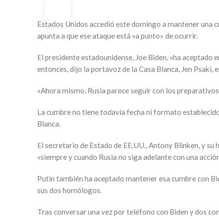
21
FEB
Estados Unidos accedió este domingo a mantener una cum
apunta a que ese ataque está «a punto» de ocurrir.
El presidente estadounidense, Joe Biden, «ha aceptado e
entonces, dijo la portavoz de la Casa Blanca, Jen Psaki,
«Ahora mismo, Rusia parece seguir con los preparativos 
La cumbre no tiene todavía fecha ni formato establecido
Blanca.
El secretario de Estado de EE.UU., Antony Blinken, y su 
«siempre y cuando Rusia no siga adelante con una acción
Putin también ha aceptado mantener esa cumbre con Bide
sus dos homólogos.
Tras conversar una vez por teléfono con Biden y dos con