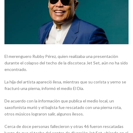
El merenguero Rubby Pérez, quien realizaba una presentación
durante el colapso del techo de la discoteca Jet Set, aún no ha sido
encontrado.
La hija del artista apareció ilesa, mientras que su corista y yerno se
fracturó una pierna, informó el medio El Día.
De acuerdo con la información que publica el medio local, un
saxofonista murió y el bajista fue rescatado con una pierna rota,
otros músicos lograron salir, algunos ilesos.
Cerca de doce personas fallecieron y otras 46 fueron rescatadas
luego de que el techo del centro de diversión Jet Set, ubicado en el