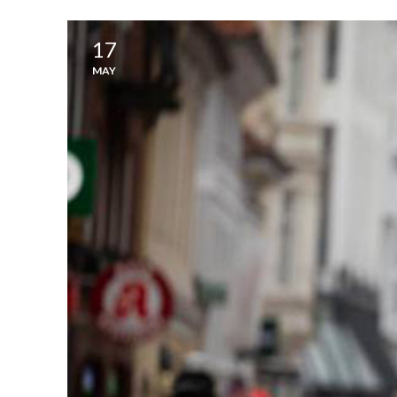
17
MAY