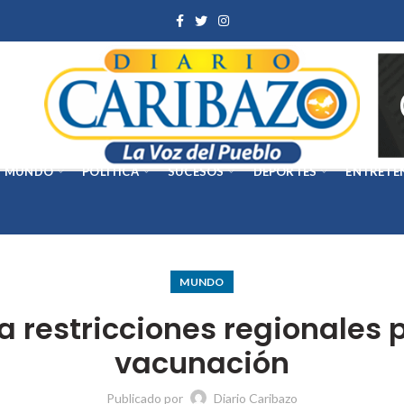
MUNDO
POLÍTICA
SUCESOS
DEPORTES
ENTRETE
MUNDO
 restricciones regionales 
vacunación
Publicado por
Diario Caribazo