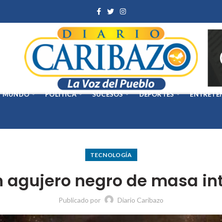
MUNDO
POLÍTICA
SUCESOS
DEPORTES
ENTRETE
TECNOLOGÍA
 agujero negro de masa i
Publicado por
Diario Caribazo