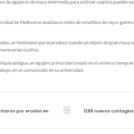
 de agujeros de masa intermedia para estimar cuántos pueden existi
ersidad de Melbourne analizaron miles de estallidos de rayos gamma
nales, un fenómeno que se produce cuando un objeto de gran masa se i
rmanecerían ocultos.
liquia antigua, un agujero primordial creado en el universo temprano
rabajo, en un comunicado de su universidad.
ormaron por erosión en
1288 nuevos contagios 