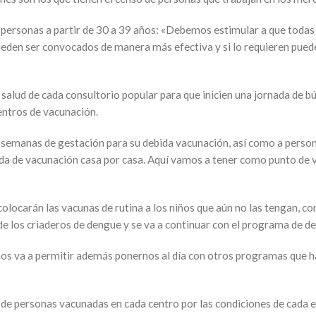
a personas a partir de 30 a 39 años: «Debemos estimular a que toda
den ser convocados de manera más efectiva y si lo requieren pueden 
e salud de cada consultorio popular para que inicien una jornada de
centros de vacunación.
emanas de gestación para su debida vacunación, así como a person
nada de vacunación casa por casa. Aquí vamos a tener como punto de 
olocarán las vacunas de rutina a los niños que aún no las tengan, co
 de los criaderos de dengue y se va a continuar con el programa de d
nos va a permitir además ponernos al día con otros programas que 
 de personas vacunadas en cada centro por las condiciones de cada e