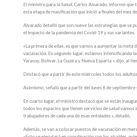
El ministro para la Salud, Carlos Alvarado, informó que 
esta etapa de masificación que inició a finales del mes d
Alvarado detalló que son nueve las estrategias que se pu
el impacto de la pandemia del Covid-19 y sus variantes.
«La primera de ellas, es que vamos a aumentar la meta di
vacunación. En segundo lugar, estamos intensificando l
Yaracuy, Bolívar, La Guaira y Nueva Esparta «, dijo, al t
Destacó que a partir de este miércoles todos los adulto
Asimismo, señaló que a partir del lunes 6 de septiembre 
En cuarto lugar, el ministro destacó que se están inaug
todos los espacios que tienen servicios de salud vamos a
trabajadores de cada una de esas entidades «, detalló.
Además, se van a colocar puestos de vacunación en merca
«Esto se ejecutará en coordinación con los alcaldes, qui