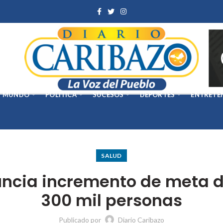
MUNDO
POLÍTICA
SUCESOS
DEPORTES
ENTRETE
SALUD
uncia incremento de meta d
300 mil personas
Publicado por
Diario Caribazo