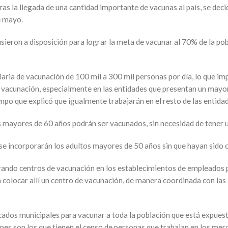
tras la llegada de una cantidad importante de vacunas al país, se dec
e mayo.
sieron a disposición para lograr la meta de vacunar al 70% de la po
aria de vacunación de 100 mil a 300 mil personas por día, lo que imp
a vacunación, especialmente en las entidades que presentan un may
iempo que explicó que igualmente trabajarán en el resto de las entida
s mayores de 60 años podrán ser vacunados, sin necesidad de tener un
se incorporarán los adultos mayores de 50 años sin que hayan sido c
urando centros de vacunación en los establecimientos de empleados pú
 colocar allí un centro de vacunación, de manera coordinada con las
dos municipales para vacunar a toda la población que está expuesta 
enes son los que tienen el censo de personas que trabajan en los merc