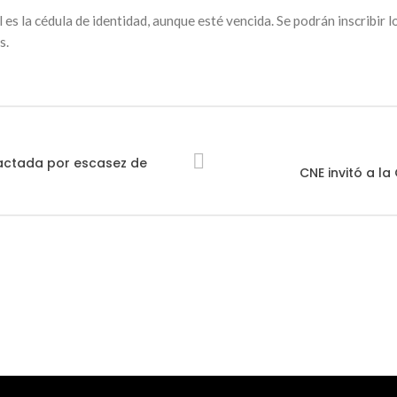
al es la cédula de identidad, aunque esté vencida. Se podrán inscribi
s.
actada por escasez de
CNE invitó a la