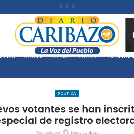
MUNDO
POLÍTICA
SUCESOS
DEPORTES
ENTRETENIM
POLÍTICA
evos votantes se han inscri
special de registro electora
Publicado por
Diario Caribazo