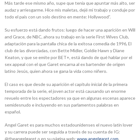
Más tarde ese mismo año, supe que tenía que apuntar más alto, ser
audaz y arriesgarme. Hice mis maletas, dejé mi trabajo y conduje por
todo el país con un solo destino en mente: Hollywood”.
Su esfuerzo está dando frutos: luego de hacer una aparición en Will
and Grace, de NBC, ahora su trabajo en la serie First Wives Club,
adaptación para la pantalla chica de la exitosa comedia de 1996, El
club de las divorciadas, con Bette Midler, Goldie Hawn y Diane
Keaton, y que se emite por BET+, está dando de qué hablar por el
sex appeal con el que Garet encarna al ex bartender de origen
latino Jesús, quien ahora se gana la vida como niñero.
El caso es que desde su aparición el capítulo inicial de la primera
temporada de la serie, el joven actor está causando un enorme
revuelo entre los espectadores ya que en algunas escenas aparece
semidesnudo e incluyendo en sus parlamentos palabras en
español.
Angel Garet es para muchos estadounidenses el nuevo latin lover
y su carrera puede ser seguida a través de su cuenta de IG:
@theangelgaret o en su página web:
www.angelgaret.com
.