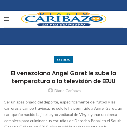
OTROS
El venezolano Angel Garet le sube la
temperatura a la televisión de EEUU
Diario Caribazo
Ser un apasionado del deporte, específicamente del fútbol y las
carreras a campo traviesa, no solo le ha permitido a Angel Garet, un
caraqueño nacido bajo el signo zodiacal de Virgo, ganar una beca
completa para culminar sus estudios de Derecho Penal en el South
Georgia College en 2010, sino también probar suerte en la