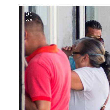
01
JUN