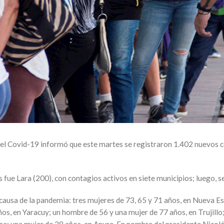
el Covid-19 informó que este martes se registraron 1.402 nuevos co
fue Lara (200), con contagios activos en siete municipios; luego, s
ausa de la pandemia: tres mujeres de 73, 65 y 71 años, en Nueva Es
os, en Yaracuy; un hombre de 56 y una mujer de 77 años, en Trujillo;
sa; una mujer de 28 años, en Apure. En nombre del presidente Nico