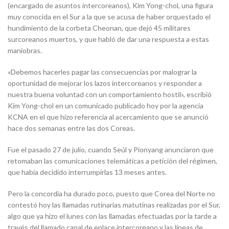
(encargado de asuntos intercoreanos), Kim Yong-chol, una figura
muy conocida en el Sur a la que se acusa de haber orquestado el
hundimiento de la corbeta Cheonan, que dejó 45 militares
surcoreanos muertos, y que habló de dar una respuesta a estas
maniobras.
«Debemos hacerles pagar las consecuencias por malograr la
oportunidad de mejorar los lazos intercoreanos y responder a
nuestra buena voluntad con un comportamiento hostil», escribió
Kim Yong-chol en un comunicado publicado hoy por la agencia
KCNA en el que hizo referencia al acercamiento que se anunció
hace dos semanas entre las dos Coreas.
Fue el pasado 27 de julio, cuando Seúl y Pionyang anunciaron que
retomaban las comunicaciones telemáticas a petición del régimen,
que había decidido interrumpirlas 13 meses antes.
Pero la concordia ha durado poco, puesto que Corea del Norte no
contestó hoy las llamadas rutinarias matutinas realizadas por el Sur,
algo que ya hizo el lunes con las llamadas efectuadas por la tarde a
través del llamado canal de enlace intercoreano y las líneas de