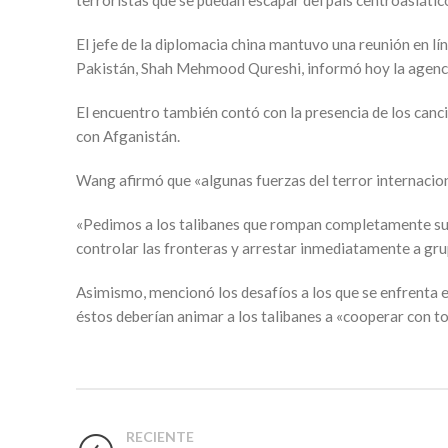
terroristas que se puedan escapar del país centroasiático 
El jefe de la diplomacia china mantuvo una reunión en lí
Pakistán, Shah Mehmood Qureshi, informó hoy la agencia
El encuentro también contó con la presencia de los canci
con Afganistán.
Wang afirmó que «algunas fuerzas del terror internacion
«Pedimos a los talibanes que rompan completamente sus 
controlar las fronteras y arrestar inmediatamente a grup
Asimismo, mencionó los desafíos a los que se enfrenta el
éstos deberían animar a los talibanes a «cooperar con tod
RECIENTE