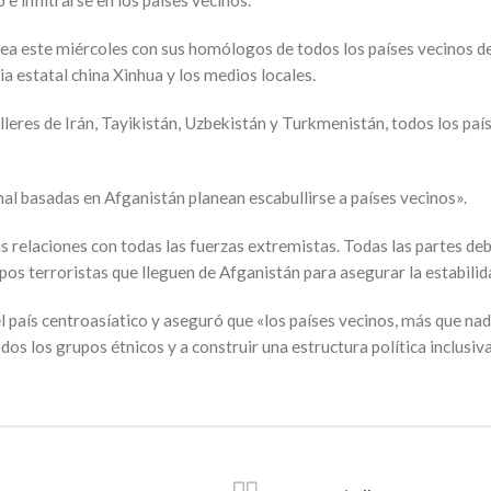
e infiltrarse en los países vecinos.
nea este miércoles con sus homólogos de todos los países vecinos de
 estatal china Xinhua y los medios locales.
lleres de Irán, Tayikistán, Uzbekistán y Turkmenistán, todos los pa
al basadas en Afganistán planean escabullirse a países vecinos».
relaciones con todas las fuerzas extremistas. Todas las partes deb
os terroristas que lleguen de Afganistán para asegurar la estabilida
 país centroasíatico y aseguró que «los países vecinos, más que nad
os los grupos étnicos y a construir una estructura política inclusiva