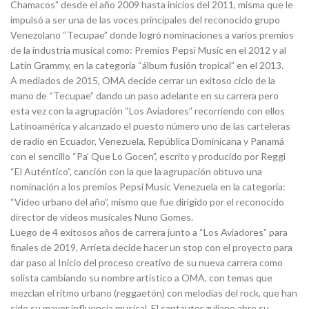
Chamacos” desde el año 2009 hasta inicios del 2011, misma que le
impulsó a ser una de las voces principales del reconocido grupo
Venezolano “Tecupae” donde logró nominaciones a varios premios
de la industria musical como: Premios Pepsi Music en el 2012 y al
Latin Grammy, en la categoría “álbum fusión tropical” en el 2013.
A mediados de 2015, OMA decide cerrar un exitoso ciclo de la
mano de “Tecupae” dando un paso adelante en su carrera pero
esta vez con la agrupación “Los Aviadores” recorriendo con ellos
Latinoamérica y alcanzado el puesto número uno de las carteleras
de radio en Ecuador, Venezuela, República Dominicana y Panamá
con el sencillo “Pa’ Que Lo Gocen”, escrito y producido por Reggi
“El Auténtico”, canción con la que la agrupación obtuvo una
nominación a los premios Pepsi Music Venezuela en la categoría:
“Vídeo urbano del año”, mismo que fue dirigido por el reconocido
director de vídeos musicales Nuno Gomes.
Luego de 4 exitosos años de carrera junto a “Los Aviadores” para
finales de 2019, Arrieta decide hacer un stop con el proyecto para
dar paso al Inicio del proceso creativo de su nueva carrera como
solista cambiando su nombre artístico a OMA, con temas que
mezclan el ritmo urbano (reggaetón) con melodías del rock, que han
sido su mayor influencia musical. El cantautor zuliano abre su