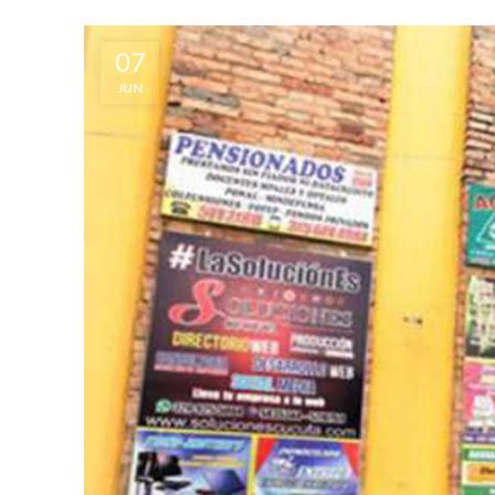
07
JUN