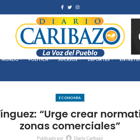
MUNDO
POLÍTICA
SUCESOS
DEPORTES
ENTRETE
ECONOMÍA
ínguez: “Urge crear normati
zonas comerciales”
Publicado por
Diario Caribazo