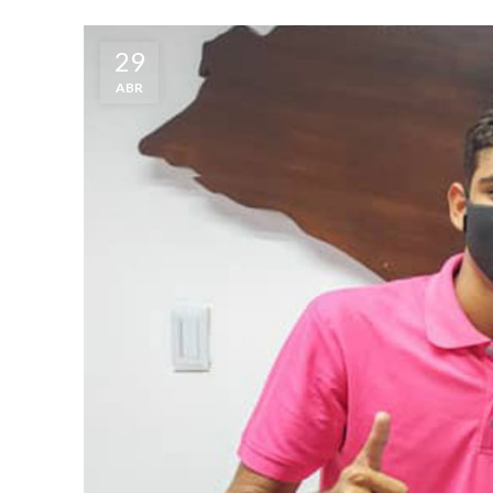
29
ABR