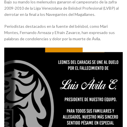
Bajo su mando los melenudos ganaron el campeonato de la zafra
2009-2010 de la Liga Venezolana de Béisbol Profesional (LVBP) al
derrotar en la final a los Navegantes del Magallanes.
Periodistas destacados en la fuente del béisbol, como Mari
Montes, Fernando Arreaza y Efraín Zavarce, han expresado sus
palabras de condolencias y dolor por la muerte de Ávila.