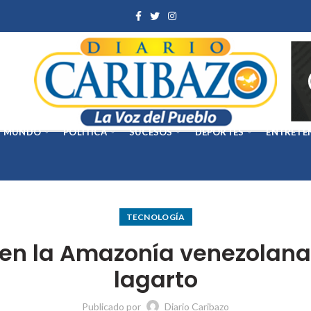
MUNDO
POLÍTICA
SUCESOS
DEPORTES
ENTRETE
TECNOLOGÍA
 en la Amazonía venezolan
lagarto
Publicado por
Diario Caribazo