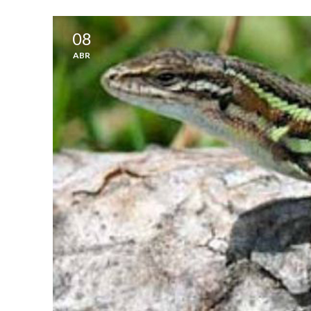
08
ABR