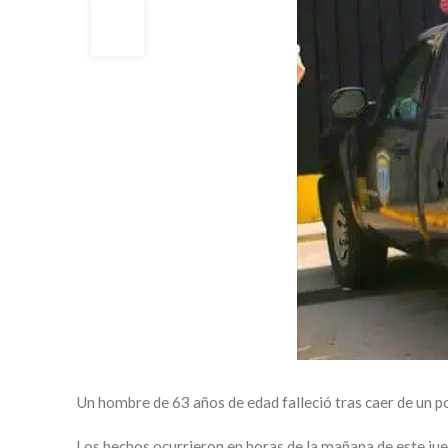
24
ENE
Un hombre de 63 años de edad falleció tras caer de un po
Los hechos ocurrieron en horas de la mañana de este jue