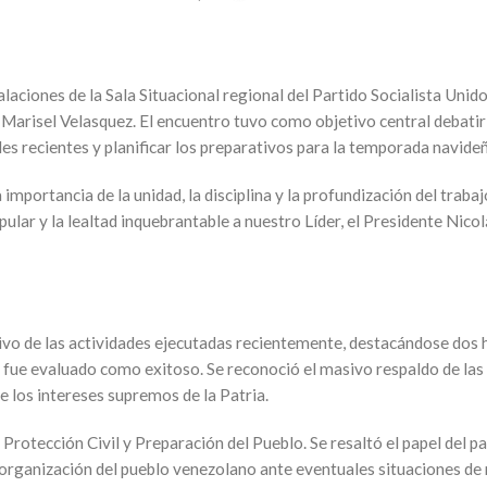
alaciones de la Sala Situacional regional del Partido Socialista Unid
ca, Marisel Velasquez. El encuentro tuvo como objetivo central debat
des recientes y planificar los preparativos para la temporada navideñ
la importancia de la unidad, la disciplina y la profundización del tra
opular y la lealtad inquebrantable a nuestro Líder, el Presidente Ni
itivo de las actividades ejecutadas recientemente, destacándose dos 
 fue evaluado como exitoso. Se reconoció el masivo respaldo de las b
e los intereses supremos de la Patria.
rotección Civil y Preparación del Pueblo. Se resaltó el papel del pa
rganización del pueblo venezolano ante eventuales situaciones de 