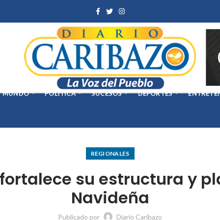
MUNDO
POLÍTICA
SUCESOS
DEPORTES
ENTRETE
REGIONALES
ortalece su estructura y p
Navideña
Publicado por
Diario Caribazo