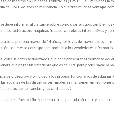
pasó de medirse en Unidades Tributarias (125 UT) a 3 mil veces la 
dia de 3.600 dólares en mercancía. Lo que trae muchas ventajas comp
e debe informar al visitante sobre cómo usar su cupo, también los 
emplo, facturación, máquinas fiscales, carteleras informativas y pe
e para toda persona mayor de 14 años, por leyes de mayor peso, los
ectrónicos. Y esto corresponde también a los vendedores informarlo”
, con sus datos actualizados, que debe presentar al momento del viaj
Tendrá que pagar un excedente que es de 10% para poder sacar la me
ia dejó desprovisto incluso a los propios funcionarios de aduanas, 
las aduanas de los distintos terminales se mantienen en reuniones pa
 los tipos de mercancías y las cantidades”.
 legal en Puerto Libre puede ser transportada, siempre y cuando la