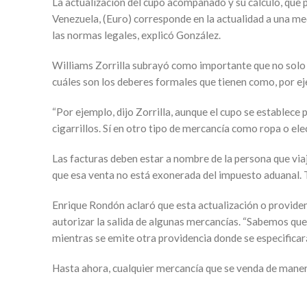
La actualización del cupo acompañado y su cálculo, que 
Venezuela, (Euro) corresponde en la actualidad a una me
las normas legales, explicó González.
Williams Zorrilla subrayó como importante que no solo s
cuáles son los deberes formales que tienen como, por ej
“Por ejemplo, dijo Zorrilla, aunque el cupo se establec
cigarrillos. Sí en otro tipo de mercancía como ropa o el
Las facturas deben estar a nombre de la persona que viaja
que esa venta no está exonerada del impuesto aduanal. 
Enrique Rondón aclaró que esta actualización o providenc
autorizar la salida de algunas mercancías. “Sabemos que 
mientras se emite otra providencia donde se especificará
Hasta ahora, cualquier mercancía que se venda de manera