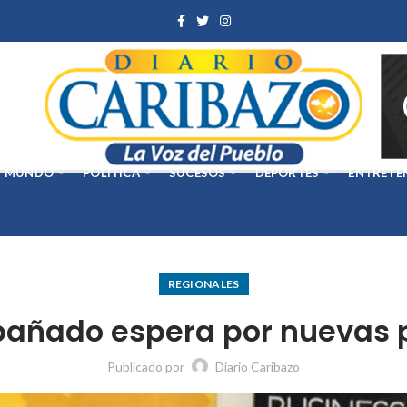
MUNDO
POLÍTICA
SUCESOS
DEPORTES
ENTRETE
REGIONALES
añado espera por nuevas p
Publicado por
Diario Caribazo