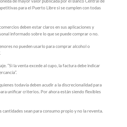
moneda de mayor valor publicada por el Banco Central de
etitivas para el Puerto Libre si se cumplen con todas
comercios deben estar claros en sus aplicaciones y
rsonal informado sobre lo que se puede comprar o no.
 menores no pueden usarlo para comprar alcohol o
.
e. “Si la venta excede al cupo, la factura debe indicar
rcancía”.
quienes todavía deben acudir a la discrecionalidad para
ra unificar criterios. Por ahora están siendo flexibles
s cantidades sean para consumo propio y no la reventa.