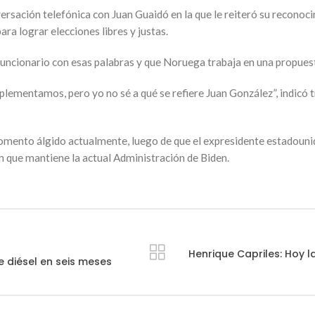
sación telefónica con Juan Guaidó en la que le reiteró su reconoci
a lograr elecciones libres y justas.
l funcionario con esas palabras y que Noruega trabaja en una propues
lementamos, pero yo no sé a qué se refiere Juan González”, indicó t
 momento álgido actualmente, luego de que el expresidente estado
n que mantiene la actual Administración de Biden.
Henrique Capriles: Hoy 
 diésel en seis meses