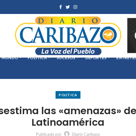
MUNDO
POLÍTICA
SUCESOS
DEPORTES
ENTRETE
POLÍTICA
sestima las «amenazas» del
Latinoamérica
Publicado por
Diario Caribazo