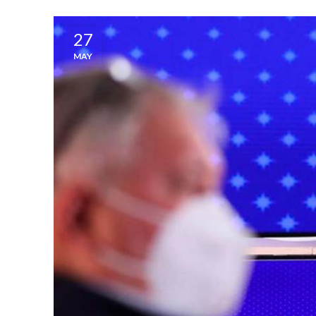
27
MAY