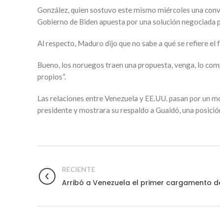
González, quien sostuvo este mismo miércoles una conver
Gobierno de Biden apuesta por una solución negociada par
Al respecto, Maduro dijo que no sabe a qué se refiere e
Bueno, los noruegos traen una propuesta, venga, lo comp
propios”.
Las relaciones entre Venezuela y EE.UU. pasan por un
presidente y mostrara su respaldo a Guaidó, una posició
RECIENTE
Arribó a Venezuela el primer cargamento de