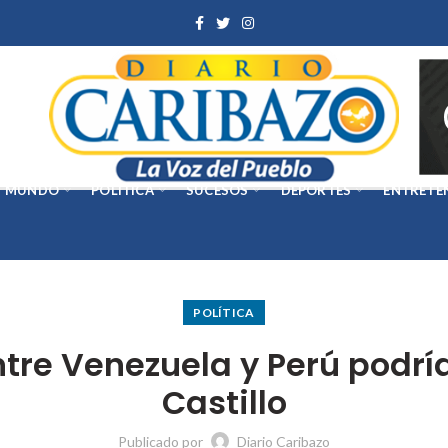
MUNDO
POLÍTICA
SUCESOS
DEPORTES
ENTRETE
POLÍTICA
ntre Venezuela y Perú podrí
Castillo
Publicado por
Diario Caribazo