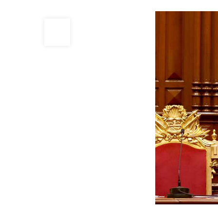
29
JUL