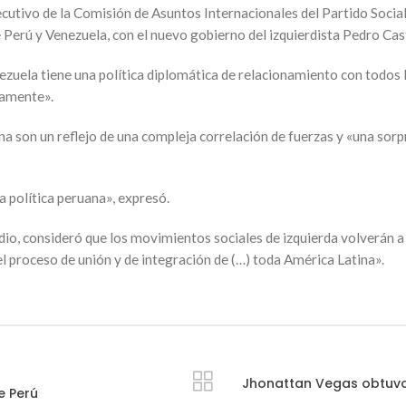
ecutivo de la Comisión de Asuntos Internacionales del Partido Socia
e Perú y Venezuela, con el nuevo gobierno del izquierdista Pedro Cast
nezuela tiene una política diplomática de relacionamiento con todo
vamente».
na son un reflejo de una compleja correlación de fuerzas y «una sorpr
 política peruana», expresó.
io, consideró que los movimientos sociales de izquierda volverán a 
l proceso de unión y de integración de (…) toda América Latina».
Jhonattan Vegas obtuvo 
e Perú