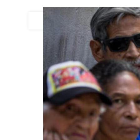
06
MAY