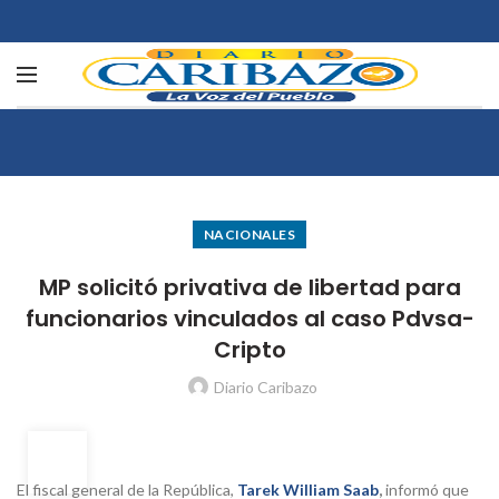
NACIONALES
MP solicitó privativa de libertad para
funcionarios vinculados al caso Pdvsa-
Cripto
Diario Caribazo
29
MAR
El fiscal general de la República,
Tarek William Saab
,
informó que