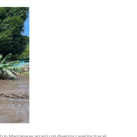
 río Manzanares arrasó con diversos caseríos tras el