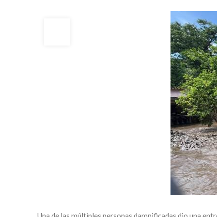
03
JUL
Una de las múltiples personas damnificadas dio una entr