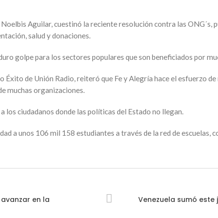
oelbis Aguilar, cuestinó la reciente resolución contra las ONG´s, pue
ntación, salud y donaciones.
un duro golpe para los sectores populares que son beneficiados por m
o Éxito de Unión Radio, reiteró que Fe y Alegría hace el esfuerzo de
 de muchas organizaciones.
 los ciudadanos donde las políticas del Estado no llegan.
idad a unos 106 mil 158 estudiantes a través de la red de escuelas, c
 avanzar en la
Venezuela sumó este j