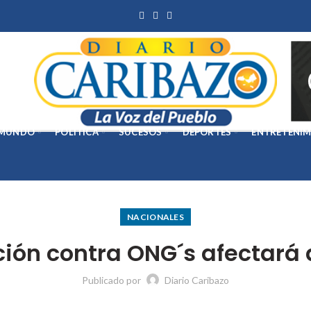
MUNDO
POLÍTICA
SUCESOS
DEPORTES
ENTRETENIM
NACIONALES
ción contra ONG´s afectará 
Publicado por
Diario Caribazo