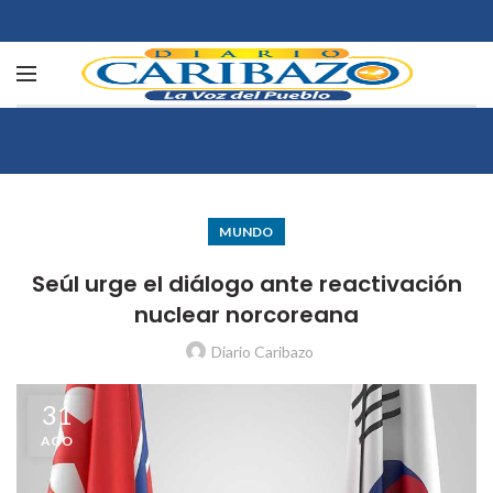
MUNDO
Seúl urge el diálogo ante reactivación
nuclear norcoreana
Diario Caribazo
31
AGO