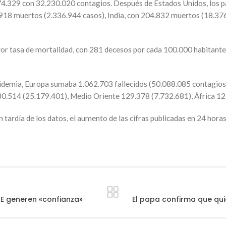
4.329 con 32.230.020 contagios. Después de Estados Unidos, los pa
18 muertos (2.336.944 casos), India, con 204.832 muertos (18.376
yor tasa de mortalidad, con 281 decesos por cada 100.000 habitantes
idemia, Europa sumaba 1.062.703 fallecidos (50.088.085 contagios)
0.514 (25.179.401), Medio Oriente 129.378 (7.732.681), África 12
n tardía de los datos, el aumento de las cifras publicadas en 24 ho
E generen «confianza»
El papa confirma que qui