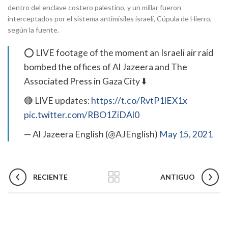
dentro del enclave costero palestino, y un millar fueron
interceptados por el sistema antimisiles israelí, Cúpula de Hierro,
según la fuente.
⭕ LIVE footage of the moment an Israeli air raid
bombed the offices of Al Jazeera and The
Associated Press in Gaza City ⬇️
🔴 LIVE updates:
https://t.co/RvtP1lEX1x
pic.twitter.com/RBO1ZiDAl0
— Al Jazeera English (@AJEnglish)
May 15, 2021
RECIENTE
ANTIGUO