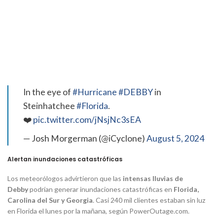
In the eye of
#Hurricane
#DEBBY
in
Steinhatchee
#Florida
.
❤️
pic.twitter.com/jNsjNc3sEA
— Josh Morgerman (@iCyclone)
August 5, 2024
Alertan inundaciones catastróficas
Los meteorólogos advirtieron que las
intensas lluvias de
Debby
podrían generar inundaciones catastróficas en
Florida,
Carolina del Sur y Georgia
. Casi 240 mil clientes estaban sin luz
en Florida el lunes por la mañana, según PowerOutage.com.