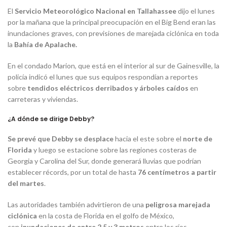
El
Servicio Meteorológico Nacional en Tallahassee
dijo el lunes
por la mañana que la principal preocupación en el Big Bend eran las
inundaciones graves, con previsiones de marejada ciclónica en toda
la
Bahía de Apalache.
En el condado Marion, que está en el interior al sur de Gainesville, la
policía indicó el lunes que sus equipos respondían a reportes
sobre
tendidos eléctricos derribados y árboles caídos
en
carreteras y viviendas.
¿A dónde se dirige Debby?
Se prevé que Debby se desplace
hacia el este sobre el
norte de
Florida
y luego se estacione sobre las regiones costeras de
Georgia y Carolina del Sur, donde generará lluvias que podrían
establecer récords, por un total de hasta
76 centímetros a partir
del martes
.
Las autoridades también advirtieron de una
peligrosa marejada
ciclónica
en la costa de Florida en el golfo de México,
con
inundaciones de entre 2.5 y 3 metros
entre los ríos