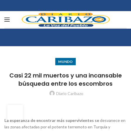
MUNDO
Casi 22 mil muertos y una incansable
búsqueda entre los escombros
Diario Caribazo
10
FEB
La esperanza de encontrar más supervivientes se
desvanece en
las zonas afectadas por el potente terremoto en Turquía y