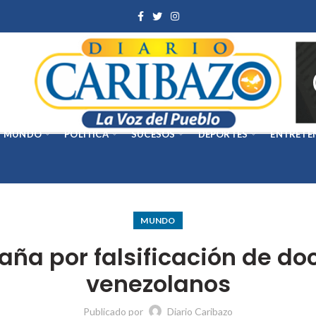
MUNDO
POLÍTICA
SUCESOS
DEPORTES
ENTRETE
MUNDO
aña por falsificación de d
venezolanos
Publicado por
Diario Caribazo