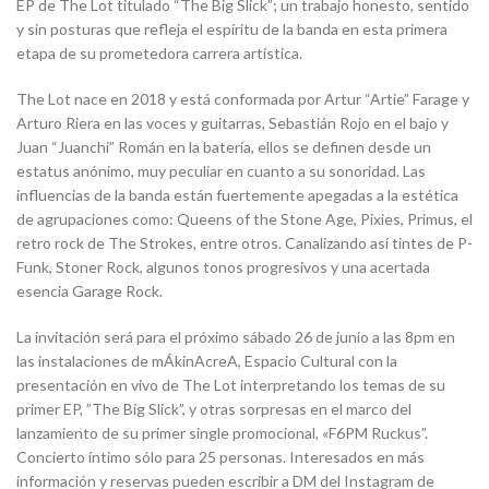
EP de The Lot titulado “The Big Slick”; un trabajo honesto, sentido
y sin posturas que refleja el espíritu de la banda en esta primera
etapa de su prometedora carrera artística.
The Lot nace en 2018 y está conformada por Artur “Artie” Farage y
Arturo Riera en las voces y guitarras, Sebastián Rojo en el bajo y
Juan “Juanchi” Román en la batería, ellos se definen desde un
estatus anónimo, muy peculiar en cuanto a su sonoridad. Las
influencias de la banda están fuertemente apegadas a la estética
de agrupaciones como: Queens of the Stone Age, Pixies, Primus, el
retro rock de The Strokes, entre otros. Canalizando así tintes de P-
Funk, Stoner Rock, algunos tonos progresivos y una acertada
esencia Garage Rock.
La invitación será para el próximo sábado 26 de junio a las 8pm en
las instalaciones de mÁkinAcreA, Espacio Cultural con la
presentación en vivo de The Lot interpretando los temas de su
primer EP, ”The Big Slick”, y otras sorpresas en el marco del
lanzamiento de su primer single promocional, «F6PM Ruckus”.
Concierto íntimo sólo para 25 personas. Interesados en más
información y reservas pueden escribir a DM del Instagram de