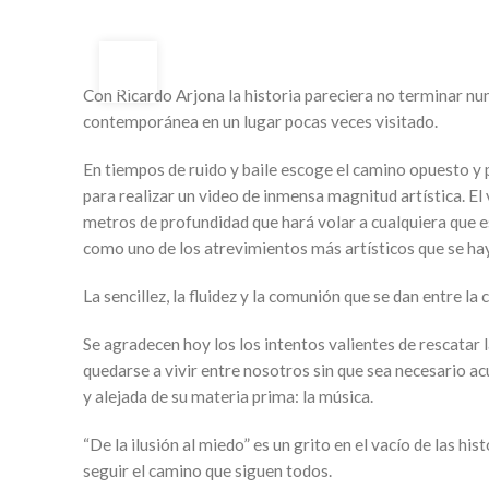
25
OCT
Con Ricardo Arjona la historia pareciera no terminar nun
contemporánea en un lugar pocas veces visitado.
En tiempos de ruido y baile escoge el camino opuesto y p
para realizar un video de inmensa magnitud artística. El v
metros de profundidad que hará volar a cualquiera que es
como uno de los atrevimientos más artísticos que se hay
La sencillez, la fluidez y la comunión que se dan entre l
Se agradecen hoy los los intentos valientes de rescatar
quedarse a vivir entre nosotros sin que sea necesario ac
y alejada de su materia prima: la música.
“De la ilusión al miedo” es un grito en el vacío de las hi
seguir el camino que siguen todos.