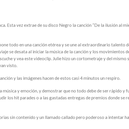
ca. Esta vez extrae de su disco Negro la canción “De la ilusión al mi
one todo en una canción etérea y se une al extraordinario talento de 
iaje se desata al iniciar la música de la canción y los movimientos de
cuche y vea este videoclip. Julie hizo un cortometraje y del mismo se
an visto.
a canción y las imágenes hacen de estos casi 4 minutos un respiro.
 la música y emoción, y demostrar que no todo debe de ser rápido y 
udir los hit parades o a las gastadas entregas de premios donde se 
storias sin contenido y un llamado callado pero poderoso a intentar h