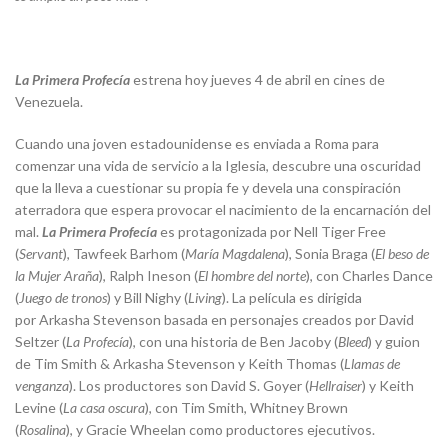
La Primera Profecía
estrena hoy jueves 4 de abril en cines de
Venezuela.
Cuando una joven estadounidense es enviada a Roma para
comenzar una vida de servicio a la Iglesia, descubre una oscuridad
que la lleva a cuestionar su propia fe y devela una conspiración
aterradora que espera provocar el nacimiento de la encarnación del
mal
.
La Primera Profecía
es protagonizada
por Nell Tiger Free
(
Servant
), Tawfeek Barhom (
María Magdalena
), Sonia Braga (
El beso de
la Mujer Araña
), Ralph Ineson (
El hombre del norte
), con Charles Dance
(
Juego de tronos
) y Bill Nighy (
Living
). La película es dirigida
por Arkasha Stevenson basada en personajes creados por David
Seltzer (
La Profecía
), con una historia de Ben Jacoby (
Bleed
) y guion
de Tim Smith & Arkasha Stevenson y Keith Thomas (
Llamas de
venganza
). Los productores son David S. Goyer (
Hellraiser
) y Keith
Levine (
La casa oscura
), con Tim Smith, Whitney Brown
(
Rosalin
a
), y Gracie Wheelan como productores ejecutivos.