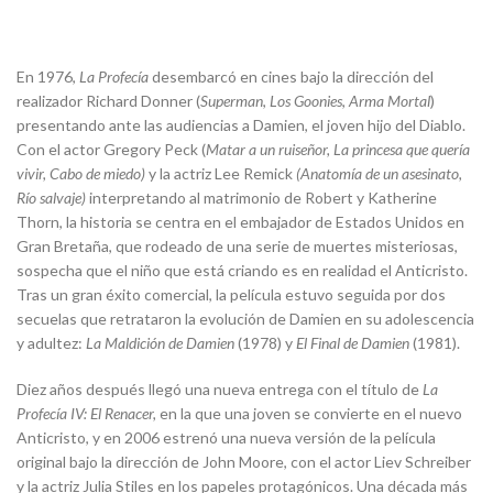
En 1976,
La Profecía
desembarcó en cines bajo la dirección del
realizador Richard Donner (
Superman
,
Los Goonies
,
Arma Mortal
)
presentando ante las audiencias a Damien, el joven hijo del Diablo.
Con el actor Gregory Peck (
Ma
tar a un ruiseñor, La princesa que quería
vivir, Cabo de miedo)
y la actriz Lee Remick
(Anatomía de un asesinato,
Río salvaje)
interpretando al matrimonio de Robert y Katherine
Thorn, la historia se centra en el embajador de Estados Unidos en
Gran Bretaña, que rodeado de una serie de muertes misteriosas,
sospecha que el niño que está criando es en realidad el Anticristo.
Tras un gran éxito comercial, la película estuvo seguida por dos
secuelas que retrataron la evolución de Damien en su adolescencia
y adultez:
La Maldición de Damien
(1978) y
El Final de Damien
(1981).
Diez años después llegó una nueva entrega con el título de
La
Profecía IV: El Renacer,
en la que una joven se convierte en el nuevo
Anticristo, y en 2006 estrenó una nueva versión de la película
original bajo la dirección de John Moore, con el actor Liev Schreiber
y la actriz Julia Stiles en los papeles protagónicos. Una década más