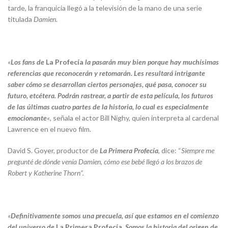
tarde, la franquicia llegó a la televisión de la mano de una serie
titulada
Damien
.
«
Los fans de
La Profecía
la pasarán muy bien porque hay muchísimas
referencias que reconocerán y retomarán. Les resultará intrigante
saber cómo se desarrollan ciertos personajes, qué pasa, conocer su
futuro, etcétera. Podrán rastrear, a partir de esta película, los futuros
de las últimas cuatro partes de la historia, lo cual es especialmente
emocionante
«
, señala el actor Bill Nighy, quien interpreta al cardenal
Lawrence en el nuevo film.
David S. Goyer, productor de
La Primera Profecía
, dice: “
Siempre me
pregunté de dónde venía Damien, cómo ese bebé llegó a los brazos de
Robert y Katherine Thorn”.
«
Definitivamente somos una precuela, así que estamos en el comienzo
del universo de
La Primera Profecía
. Somos la historia del origen de