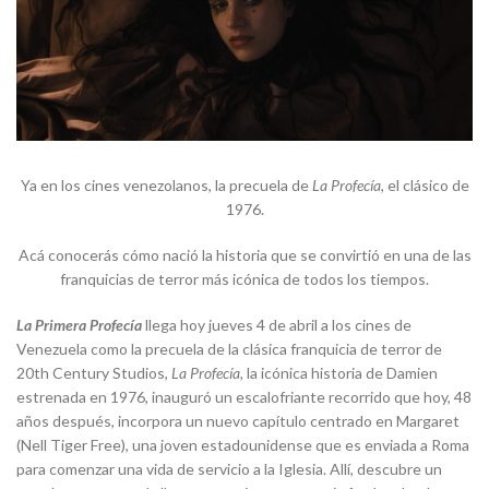
Ya en los cines venezolanos, la precuela de
La Profecía
, el clásico de
1976.
Acá conocerás cómo nació la historia que se convirtió en una de las
franquicias de terror más icónica de todos los tiempos.
La Primera Profecía
llega hoy jueves 4 de abril a los cines de
Venezuela como la precuela de la clásica franquicia de terror de
20th Century Studios,
La Profecía,
la icónica historia de Damien
estrenada en 1976, inauguró un escalofriante recorrido que hoy, 48
años después, incorpora un nuevo capítulo centrado en Margaret
(Nell Tiger Free), una joven estadounidense que es enviada a Roma
para comenzar una vida de servicio a la Iglesia. Allí, descubre un