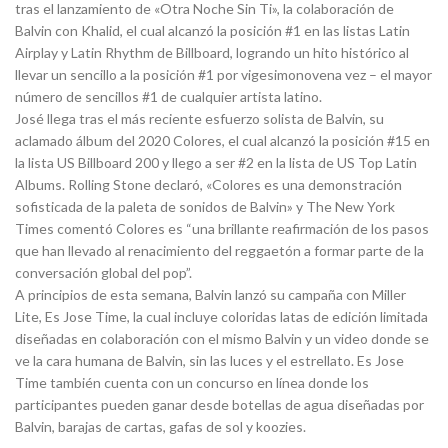
tras el lanzamiento de «Otra Noche Sin Ti», la colaboración de
Balvin con Khalid, el cual alcanzó la posición #1 en las listas Latin
Airplay y Latin Rhythm de Billboard, logrando un hito histórico al
llevar un sencillo a la posición #1 por vigesimonovena vez – el mayor
número de sencillos #1 de cualquier artista latino.
José llega tras el más reciente esfuerzo solista de Balvin, su
aclamado álbum del 2020 Colores, el cual alcanzó la posición #15 en
la lista US Billboard 200 y llego a ser #2 en la lista de US Top Latin
Albums. Rolling Stone declaró, «Colores es una demonstración
sofisticada de la paleta de sonidos de Balvin» y The New York
Times comentó Colores es “una brillante reafirmación de los pasos
que han llevado al renacimiento del reggaetón a formar parte de la
conversación global del pop”.
A principios de esta semana, Balvin lanzó su campaña con Miller
Lite, Es Jose Time, la cual incluye coloridas latas de edición limitada
diseñadas en colaboración con el mismo Balvin y un video donde se
ve la cara humana de Balvin, sin las luces y el estrellato. Es Jose
Time también cuenta con un concurso en línea donde los
participantes pueden ganar desde botellas de agua diseñadas por
Balvin, barajas de cartas, gafas de sol y koozies.