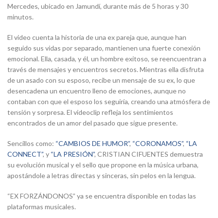
Mercedes, ubicado en Jamundí, durante más de 5 horas y 30
minutos.
El video cuenta la historia de una ex pareja que, aunque han
seguido sus vidas por separado, mantienen una fuerte conexión
emocional. Ella, casada, y él, un hombre exitoso, se reencuentran a
través de mensajes y encuentros secretos. Mientras ella disfruta
de un asado con su esposo, recibe un mensaje de su ex, lo que
desencadena un encuentro lleno de emociones, aunque no
contaban con que el esposo los seguiría, creando una atmósfera de
tensión y sorpresa. El videoclip refleja los sentimientos
encontrados de un amor del pasado que sigue presente.
Sencillos como:
“CAMBIOS DE HUMOR”
,
“CORONAMOS”
,
“LA
CONNECT”
, y
“LA PRESIÓN”
, CRISTIAN CIFUENTES demuestra
su evolución musical y el sello que propone en la música urbana,
apostándole a letras directas y sinceras, sin pelos en la lengua.
“EX FORZÁNDONOS” ya se encuentra disponible en todas las
plataformas musicales.