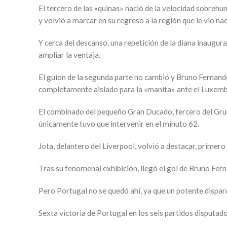
El tercero de las «quinas» nació de la velocidad sobreh
y volvió a marcar en su regreso a la región que le vio nac
Y cerca del descanso, una repetición de la diana inaugur
ampliar la ventaja.
El guion de la segunda parte no cambió y Bruno Fernande
completamente aislado para la «manita» ante el Luxem
El combinado del pequeño Gran Ducado, tercero del Grup
únicamente tuvo que intervenir en el minuto 62.
Jota, delantero del Liverpool, volvió a destacar, primero
Tras su fenomenal exhibición, llegó el gol de Bruno Fer
Pero Portugal no se quedó ahí, ya que un potente disparo
Sexta victoria de Portugal en los seis partidos disputad