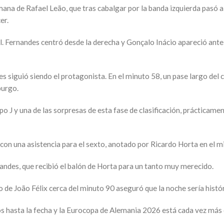
umana de Rafael Leão, que tras cabalgar por la banda izquierda pasó
er.
al. Fernandes centró desde la derecha y Gonçalo Inácio apareció ante
s siguió siendo el protagonista. En el minuto 58, un pase largo del
burgo.
o J y una de las sorpresas de esta fase de clasificación, práctica
 con una asistencia para el sexto, anotado por Ricardo Horta en el mi
nandes, que recibió el balón de Horta para un tanto muy merecido.
 de João Félix cerca del minuto 90 aseguró que la noche sería histór
os hasta la fecha y la Eurocopa de Alemania 2026 está cada vez más 