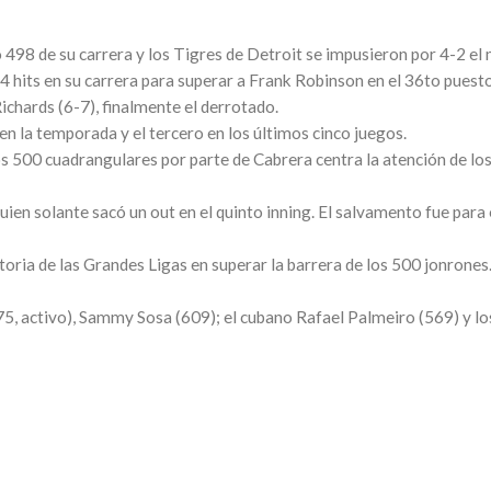
498 de su carrera y los Tigres de Detroit se impusieron por 4-2 el
44 hits en su carrera para superar a Frank Robinson en el 36to puesto
ichards (6-7), finalmente el derrotado.
 la temporada y el tercero en los últimos cinco juegos.
s 500 cuadrangulares por parte de Cabrera centra la atención de los
 quien solante sacó un out en el quinto inning. El salvamento fue p
storia de las Grandes Ligas en superar la barrera de los 500 jonrone
675, activo), Sammy Sosa (609); el cubano Rafael Palmeiro (569) y