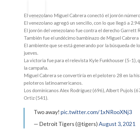
04
AGO
El venezolano Miguel Cabrera conectó el jonrón número 
El venezolano agregó un sencillo, con lo que llegó a 2.9
El jonrón del venezolano fue contra el derecho Garrett R
También fue el undécimo bambinazo de Miguel Cabrera en
El ambiente que se está generando por la búsqueda de lo
jueves.
La victoria fue para el relevista Kyle Funkhouser (5-1),
la campaña.
Miguel Cabrera se convertiría en el pelotero 28 en la hi
peloteros latinoamericanos.
Los dominicanos Alex Rodríguez (696), Albert Pujols (
Ortiz (541).
Two away!
pic.twitter.com/1xNRooXNj3
— Detroit Tigers (@tigers)
August 3, 2021