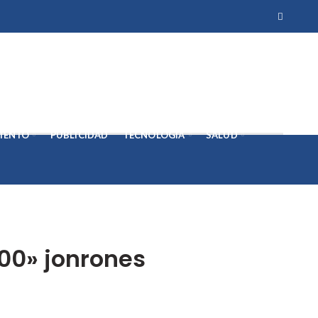
IENTO
PUBLICIDAD
TECNOLOGÍA
SALUD
500» jonrones