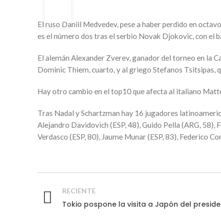
10
MAY
El ruso Daniil Medvedev, pese a haber perdido en octavos
es el número dos tras el serbio Novak Djokovic, con el 
El alemán Alexander Zverev, ganador del torneo en la Caj
Dominic Thiem, cuarto, y al griego Stefanos Tsitsipas, q
Hay otro cambio en el top10 que afecta al italiano Matt
Tras Nadal y Schartzman hay 16 jugadores latinoamerican
Alejandro Davidovich (ESP, 48), Guido Pella (ARG, 58), 
Verdasco (ESP, 80), Jaume Munar (ESP, 83), Federico Cor
RECIENTE
Tokio pospone la visita a Japón del preside