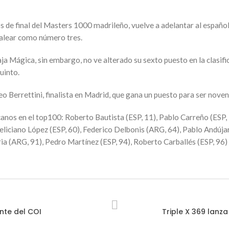
 de final del Masters 1000 madrileño, vuelve a adelantar al español 
balear como número tres.
a Mágica, sin embargo, no ve alterado su sexto puesto en la clasific
uinto.
eo Berrettini, finalista en Madrid, que gana un puesto para ser no
os en el top100: Roberto Bautista (ESP, 11), Pablo Carreño (ESP, 12
Feliciano López (ESP, 60), Federico Delbonis (ARG, 64), Pablo Andúj
ia (ARG, 91), Pedro Martínez (ESP, 94), Roberto Carballés (ESP, 96)
nte del COI
Triple X 369 lanz