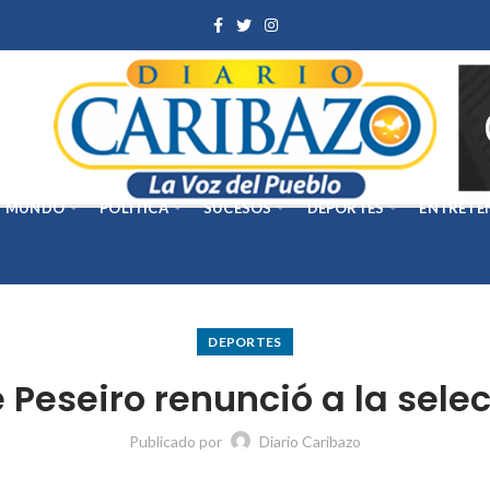
MUNDO
POLÍTICA
SUCESOS
DEPORTES
ENTRETE
DEPORTES
 Peseiro renunció a la sele
Publicado por
Diario Caribazo