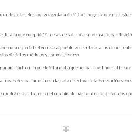
mando de la selección venezolana de fútbol, luego de que el preside
 detalla que cumplió 14 meses de salarios en retraso, «una situaci
jando una especial referencia al pueblo venezolano, a los clubes, e
en los distintos módulos y competiciones».
ar una carta en la que le informaba que no iba a continuar al frente 
a través de una llamada con la junta directiva de la Federación vene
uien podrá estar al mando del combinado nacional en los próximos enc