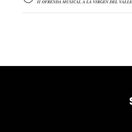
𝑰𝑰 𝑶𝑭𝑹𝑬𝑵𝑫𝑨 𝑴𝑼𝑺𝑰𝑪𝑨𝑳 𝑨 𝑳𝑨 𝑽𝑰𝑹𝑮𝑬𝑵 𝑫𝑬𝑳 𝑽𝑨𝑳𝑳