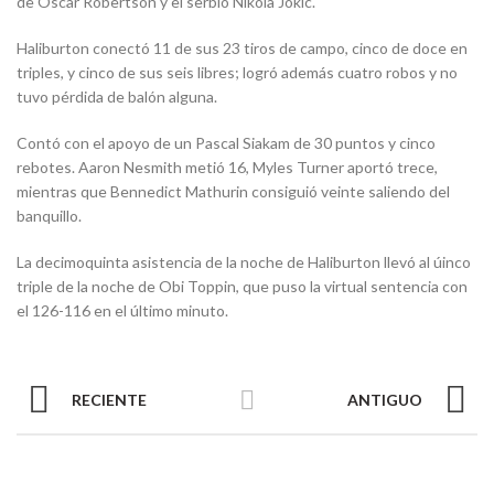
de Oscar Robertson y el serbio Nikola Jokic.
Haliburton conectó 11 de sus 23 tiros de campo, cinco de doce en
triples, y cinco de sus seis libres; logró además cuatro robos y no
tuvo pérdida de balón alguna.
Contó con el apoyo de un Pascal Siakam de 30 puntos y cinco
rebotes. Aaron Nesmith metió 16, Myles Turner aportó trece,
mientras que Bennedict Mathurin consiguió veinte saliendo del
banquillo.
La decimoquinta asistencia de la noche de Haliburton llevó al úinco
triple de la noche de Obi Toppin, que puso la virtual sentencia con
el 126-116 en el último minuto.
RECIENTE
ANTIGUO