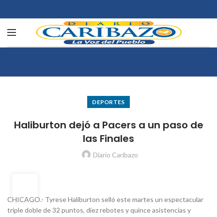
DEPORTES
Haliburton dejó a Pacers a un paso de
las Finales
Diario Caribazo
28
MAY
CHICAGO.- Tyrese Haliburton selló este martes un espectacular
triple doble de 32 puntos, diez rebotes y quince asistencias y