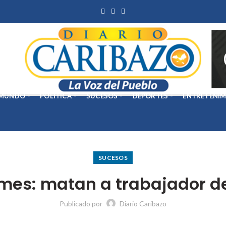
MUNDO
POLÍTICA
SUCESOS
DEPORTES
ENTRETENIM
SUCESOS
es: matan a trabajador de d
Publicado por
Diario Caribazo