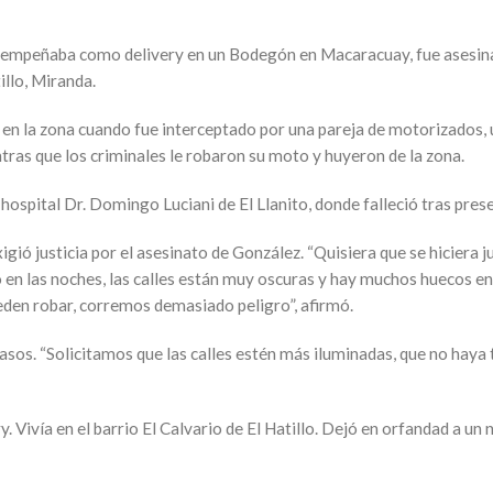
sempeñaba como delivery en un Bodegón en Macaracuay, fue asesina
illo, Miranda.
 en la zona cuando fue interceptado por una pareja de motorizados, un
ntras que los criminales le robaron su moto y huyeron de la zona.
l hospital Dr. Domingo Luciani de El Llanito, donde falleció tras pres
gió justicia por el asesinato de González. “Quisiera que se hiciera j
en las noches, las calles están muy oscuras y hay muchos huecos en 
eden robar, corremos demasiado peligro”, afirmó.
asos. “Solicitamos que las calles estén más iluminadas, que no haya 
Vivía en el barrio El Calvario de El Hatillo. Dejó en orfandad a un 