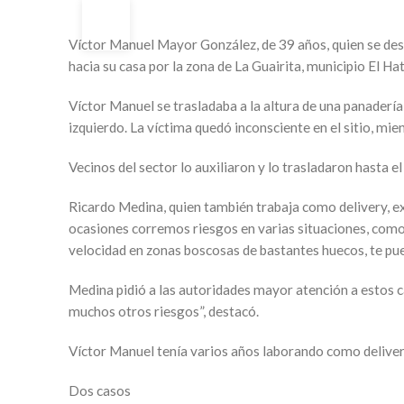
19
NOV
Víctor Manuel Mayor González, de 39 años, quien se de
hacia su casa por la zona de La Guairita, municipio El Hat
Víctor Manuel se trasladaba a la altura de una panadería
izquierdo. La víctima quedó inconsciente en el sitio, mie
Vecinos del sector lo auxiliaron y lo trasladaron hasta e
Ricardo Medina, quien también trabaja como delivery, exi
ocasiones corremos riesgos en varias situaciones, como 
velocidad en zonas boscosas de bastantes huecos, te pu
Medina pidió a las autoridades mayor atención a estos c
muchos otros riesgos”, destacó.
Víctor Manuel tenía varios años laborando como delivery. 
Dos casos