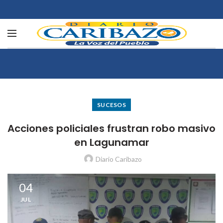
SUCESOS
Acciones policiales frustran robo masivo
en Lagunamar
Diario Caribazo
04
JUL