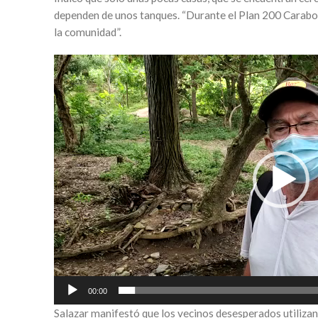
dependen de unos tanques. “Durante el Plan 200 Carabob
la comunidad”.
Reproductor
de
video
00:00
Salazar manifestó que los vecinos desesperados utilizan 