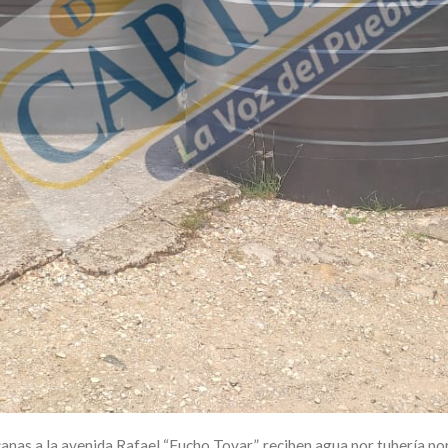
anas a la avenida Rafael “Fucho Tovar”, reciben agua por tubería por