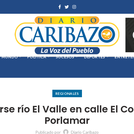
MUNDO
POLÍTICA
SUCESOS
DEPORTES
ENTRETE
REGIONALES
e río El Valle en calle El 
Porlamar
Publicado por
Diario Caribazo