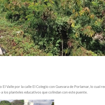
o El Valle por la calle El Colegio con Guevara de Porlamar, lo cual 
o a los planteles educativos que colindan con este puente.