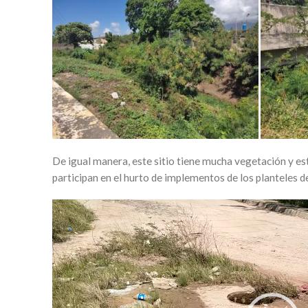
De igual manera, este sitio tiene mucha vegetación y es
participan en el hurto de implementos de los planteles 
Reproductor
de
video