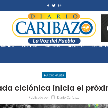
MUNDO
POLÍTICA
SUCESOS
DEPORTES
ENTRETE
NACIONALES
a ciclónica inicia el próx
Publicado por
Diario Caribazo