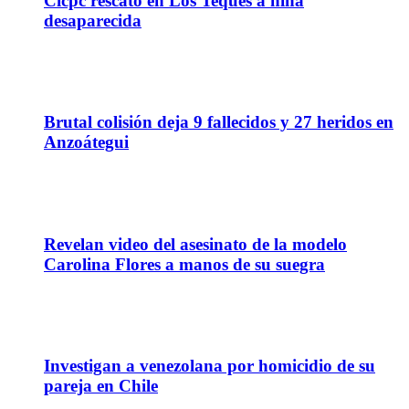
Cicpc rescató en Los Teques a niña
desaparecida
01
Jun
Brutal colisión deja 9 fallecidos y 27 heridos en
Anzoátegui
23
Abr
Revelan video del asesinato de la modelo
Carolina Flores a manos de su suegra
21
Abr
Investigan a venezolana por homicidio de su
pareja en Chile