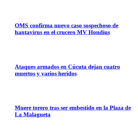
07
May
OMS confirma nuevo caso sospechoso de
hantavirus en el crucero MV Hondius
24
Abr
Ataques armados en Cúcuta dejan cuatro
muertos y varios heridos
06
Abr
Muere torero tras ser embestido en la Plaza de
La Malagueta
06
Abr