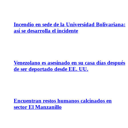
16
Abr
Incendio en sede de la Universidad Bolivariana:
así se desarrolla el incidente
05
Mar
Venezolano es asesinado en su casa días después
de ser deportado desde EE. UU.
19
Ene
Encuentran restos humanos calcinados en
sector El Manzanillo
05
Ene