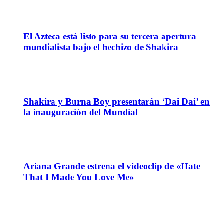
11
Jun
El Azteca está listo para su tercera apertura
mundialista bajo el hechizo de Shakira
05
Jun
Shakira y Burna Boy presentarán ‘Dai Dai’ en
la inauguración del Mundial
03
Jun
Ariana Grande estrena el videoclip de «Hate
That I Made You Love Me»
02
Jun