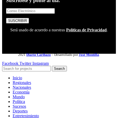
Suscríbete y ponte al día.
Será usado de acuerdo a nuestras
Políticas de Privacidad
.
2021
Diario Caribazo
– Desarrollado por
José Montilla
.
Facebook
Twitter
Instagram
Search
Inicio
Regionales
Nacionales
Economía
Mundo
Política
Sucesos
Deportes
Entretenimiento