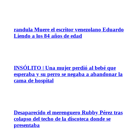
04
Jul
randula Muere el escritor venezolano Eduardo
Liendo a los 84 años de edad
20
Jun
INSÓLITO | Una mujer perdió al bebé que
esperaba y su perro se negaba a abandonar la
cama de hospital
08
Abr
Desaparecido el merenguero Rubby Pérez tras
colapso del techo de la discoteca donde se
presentaba