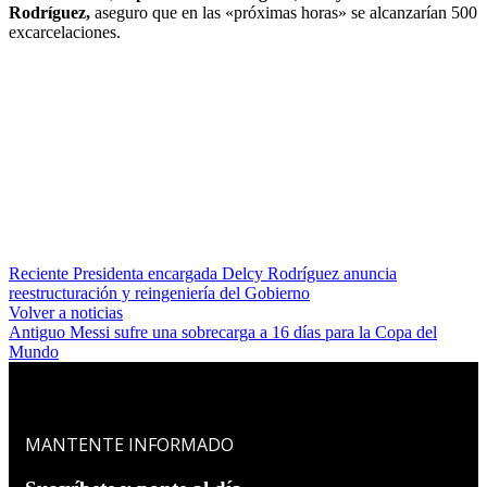
Rodríguez,
aseguro que en las «próximas horas» se alcanzarían 500
excarcelaciones.
Reciente
Presidenta encargada Delcy Rodríguez anuncia
reestructuración y reingeniería del Gobierno
Volver a noticias
Antiguo
Messi sufre una sobrecarga a 16 días para la Copa del
Mundo
MANTENTE INFORMADO