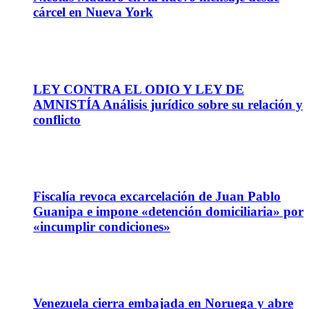
cárcel en Nueva York
16
Mar
LEY CONTRA EL ODIO Y LEY DE
AMNISTÍA Análisis jurídico sobre su relación y
conflicto
09
Feb
Fiscalía revoca excarcelación de Juan Pablo
Guanipa e impone «detención domiciliaria» por
«incumplir condiciones»
14
Oct
Venezuela cierra embajada en Noruega y abre