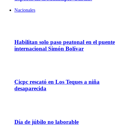
Nacionales
07
Ago
Habilitan solo paso peatonal en el puente
internacional Simón Bolívar
07
Ago
Cicpc rescató en Los Teques a niña
desaparecida
30
Jul
Día de júbilo no laborable