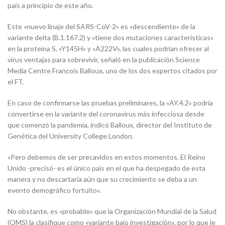
país a principio de este año.
Este «nuevo linaje del SARS-CoV-2» es «descendiente» de la
variante delta (B.1.167.2) y «tiene dos mutaciones características»
en la proteína S, «Y145H» y «A222V», las cuales podrían ofrecer al
virus ventajas para sobrevivir, señaló en la publicación Science
Media Centre Francois Balloux, uno de los dos expertos citados por
el FT.
En caso de confirmarse las pruebas preliminares, la «AY.4.2» podría
convertirse en la variante del coronavirus más infecciosa desde
que comenzó la pandemia, indicó Balloux, director del Instituto de
Genética del University College London.
«Pero debemos de ser precavidos en estos momentos. El Reino
Unido -precisó- es el único país en el que ha despegado de esta
manera y no descartaría aún que su crecimiento se deba a un
evento demográfico fortuito».
No obstante, es «probable» que la Organización Mundial de la Salud
(OMS) la clasifique como «variante bajo investigación», por lo que le